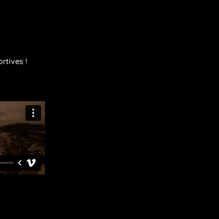
rtives !